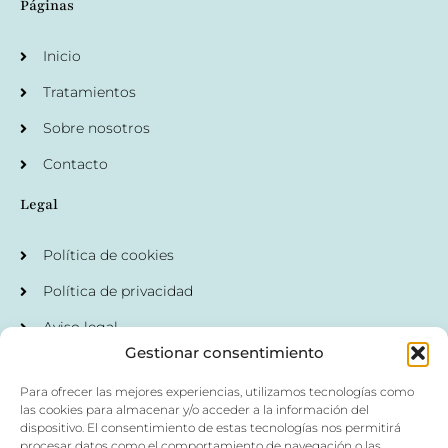
Páginas
Inicio
Tratamientos
Sobre nosotros
Contacto
Legal
Política de cookies
Política de privacidad
Aviso legal
Gestionar consentimiento
Detalles de contacto
Para ofrecer las mejores experiencias, utilizamos tecnologías como
las cookies para almacenar y/o acceder a la información del
Av. Arquitecto Julio Carrilero, 7, 02005 Albacete
dispositivo. El consentimiento de estas tecnologías nos permitirá
procesar datos como el comportamiento de navegación o las